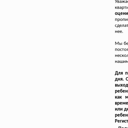
Уважа
квар
оцени
пропи
сдела
нее.
Мы бе
посто
неско
нашим
Для п
дня. 
выход
ребен
как 
време
или д
ребен
Регис