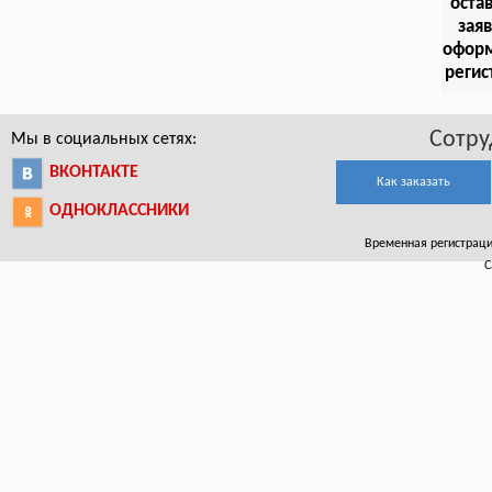
оста
заяв
офор
регис
Сотру
Мы в социальных сетях:
ВКОНТАКТЕ
Как заказать
ОДНОКЛАССНИКИ
Временная регистрация
С