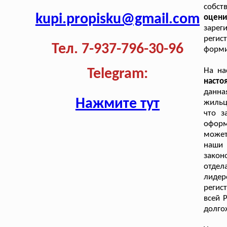
собст
kupi.propisku@gmail.com
оцени
зарег
регис
Тел. 7-937-796-30-96
форми
На на
Telegram:
наст
данна
Нажмите тут
жильц
что з
оформ
может
наши
закон
отдел
лиде
регис
всей 
долго