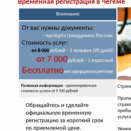
Временная регистрация в Чегеме
Внимание
От вас нужны документы:
- паспорта гражданина России;
Стоимость услуг:
от 8 000
рублей - 1 человек (90 дней)
от 7 000
рублей - 1 взрослый
Бесплатно
несовершеннолетние
Полезная информация
- ориентировочная
Стран
стоимость
услуги от 9 700 рублей
Пропи
страх
Обращайтесь и сделайте
пребы
официальную временную
услуг
регистрацию за короткий срок
по приемлемой цене.
Уважа